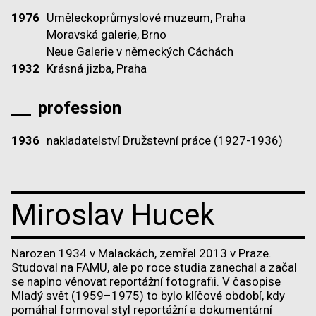
1976
Uměleckoprůmyslové muzeum, Praha
Moravská galerie, Brno
Neue Galerie v německých Cáchách
1932
Krásná jizba, Praha
profession
1936
nakladatelství Družstevní práce (1927-1936)
Miroslav Hucek
Narozen 1934 v Malackách, zemřel 2013 v Praze.
Studoval na FAMU, ale po roce studia zanechal a začal
se naplno věnovat reportážní fotografii. V časopise
Mladý svět (1959–1975) to bylo klíčové období, kdy
pomáhal formoval styl reportážní a dokumentární