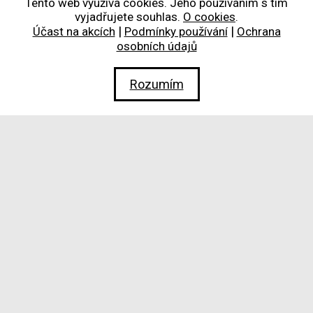
Tento web využívá cookies. Jeho používáním s tím
vyjadřujete souhlas.
O cookies
.
|
|
Účast na akcích
Podmínky používání
Ochrana
osobních údajů
Rozumím
Ateliér
Josefa Sudka
Ateliér Josefa Sudka
Újezd 30, 118 00 Praha 1, Česká republika
Otevřeno denně kromě pondělí 12.00 – 18.00 hod