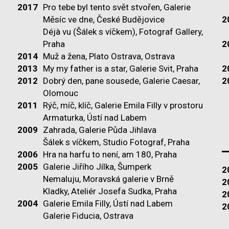
2017
Pro tebe byl tento svět stvořen, Galerie
Měsíc ve dne, České Budějovice
2
Déjà vu (Šálek s víčkem), Fotograf Gallery,
Praha
2
2014
Muž a žena, Plato Ostrava, Ostrava
2013
My my father is a star, Galerie Svit, Praha
2
2012
Dobrý den, pane sousede, Galerie Caesar,
2
Olomouc
2011
Rýč, míč, klíč, Galerie Emila Filly v prostoru
Armaturka, Ústí nad Labem
2009
Zahrada, Galerie Půda Jihlava
Šálek s víčkem, Studio Fotograf, Praha
2006
Hra na harfu to není, am 180, Praha
2005
Galerie Jiřího Jílka, Šumperk
2
Nemaluju, Moravská galerie v Brně
2
Kladky, Ateliér Josefa Sudka, Praha
2
2004
Galerie Emila Filly, Ústí nad Labem
2
Galerie Fiducia, Ostrava