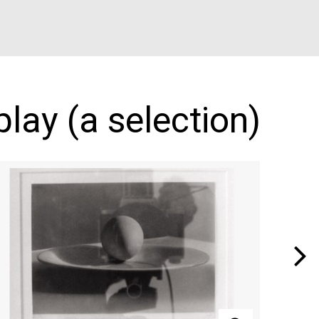
lay (a selection)
Next