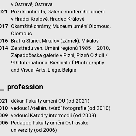
v Ostravě, Ostrava
021
Pozdní intimita, Galerie moderního umění
v Hradci Králové, Hradec Králové
017
Okamžité chrámy, Muzeum umění Olomouc,
Olomouc
016
Bratru Slunci, Mikulov (zámek), Mikulov
014
Ze středu ven. Umění regionů 1985 – 2010,
Západočeská galerie v Plzni, Plzeň O židli /
9th International Biennial of Photography
and Visual Arts, Liège, Belgie
profession
021
děkan Fakulty umění OU (od 2021)
010
vedoucí Ateliéru tvůrčí fotografie (od 2010)
009
vedoucí Katedry intermedií (od 2009)
006
Pedagog Fakulty umění Ostravské
univerzity (od 2006)