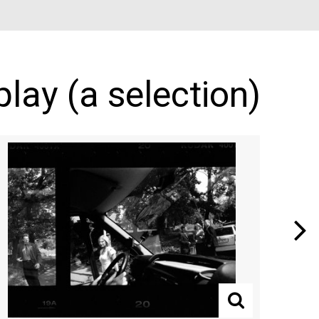
lay (a selection)
Next