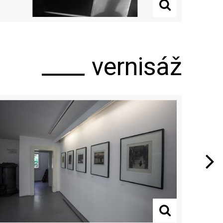
vernisáž
Next