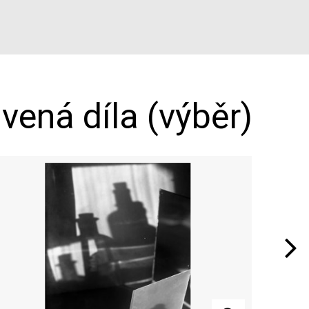
vená díla (výběr)
Next