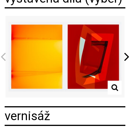
Previous
Next
vernisáž