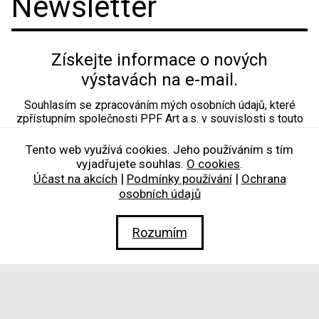
Newsletter
Získejte informace o nových
výstavách na e-mail.
Souhlasím se zpracováním mých osobních údajů, které
zpřístupním společnosti PPF Art a.s. v souvislosti s touto
žádostí. Souhlas udílím v rozsahu popsaném v části
„
Ochrana osobních údajů
“. Potvrzuji, že jsem se v části
Tento web využívá cookies. Jeho používáním s tím
„
Poučení o právech
“ seznámil/a s právy, která ohledně
vyjadřujete souhlas.
O cookies
.
mých osobních údajů mám.
|
|
Účast na akcích
Podmínky používání
Ochrana
osobních údajů
Rozumím
Souhlasím a odesílám žádost
Copyright © PPF Art 2026